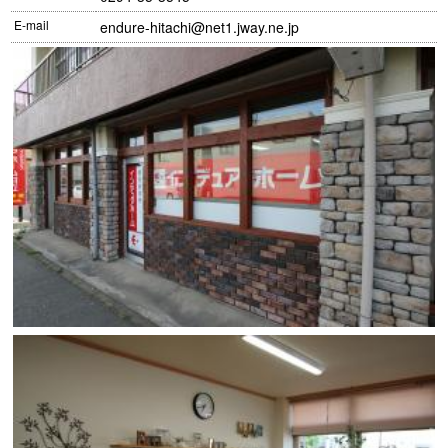
E-mail
endure-hitachi@net1.jway.ne.jp