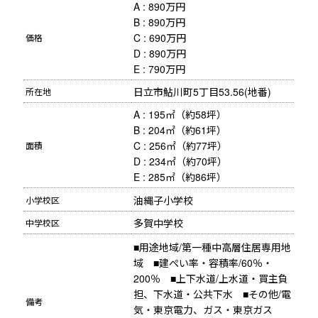
A : 890万円 

B : 890万円   

C : 690万円   

価格
D : 890万円

E : 790万円
日立市鮎川町5丁目53.56(地番)
所在地
A : 195㎡（約58坪） 

B : 204㎡（約61坪） 

C : 256㎡（約77坪） 

面積
D : 234㎡（約70坪）

E : 285㎡（約86坪）
油縄子小学校
小学校区
多賀中学校
中学校区
■用途地域/第一種中高層住居専用地
域　■建ぺい率・容積率/60％・
200％　■上下水道/上水道・買主負
担、下水道・公共下水　■その他/電
備考
気・東京電力、ガス・東京ガス　