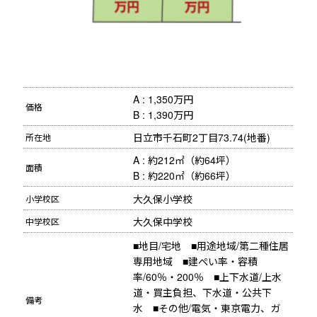
A : 1,350万円 

価格
B : 1,390万円
日立市千石町2丁目73.74(地番)
所在地
A : 約212㎡（約64坪） 

面積
B : 約220㎡（約66坪）
大久保小学校
小学校区
大久保中学校
中学校区
■地目/宅地　■用途地域/第二種住居
専用地域　■建ぺい率・容積
率/60％・200％　■上下水道/上水
道・買主負担、下水道・公共下
備考
水　■その他/電気・東京電力、ガ