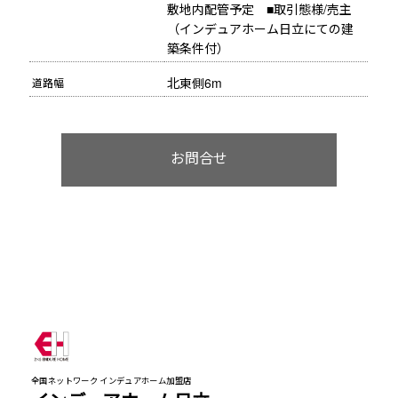
敷地内配管予定　■取引態様/売主
（インデュアホーム日立にての建
築条件付）
北東側6m
道路幅
お問合せ
全国ネットワーク インデュアホーム加盟店