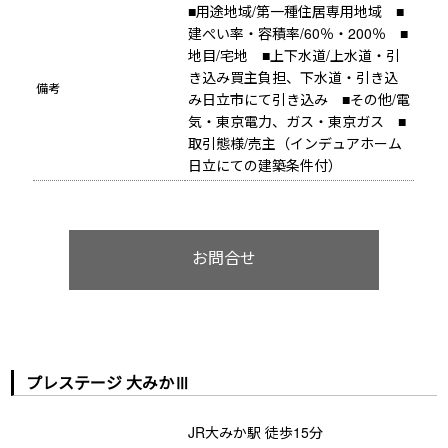
■用途地域/第一種住居専用地域　■
建ぺい率・容積率/60％・200％　■
地目/宅地　■上下水道/上水道・引
き込み買主負担、下水道・引き込
備考
み日立市にて引き込み　■その他/電
気・東京電力、ガス・東京ガス　■
取引態様/売主（インデュアホーム
日立にての建築条件付）
お問合せ
プレステージ 大みかⅢ
JR大みか駅 徒歩15分