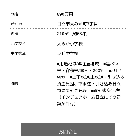
890万円 
価格
日立市大みか町3丁目
所在地
210㎡（約63坪） 
面積
大みか小学校
小学校区
泉丘中学校
中学校区
■用途地域/準住居地域　■建ぺい
率・容積率/60％・200％　■地目/
宅地　■上下水道/上水道・引き込み
買主負担、下水道・引き込み日立
備考
市にて引き込み　■取引態様/売主
（インデュアホーム日立にての建
築条件付）
お問合せ